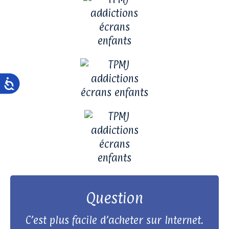
Question
Réponse
C’est plus facile d’acheter sur Internet.
Acheter sur Internet est facile parce que tu peux tout