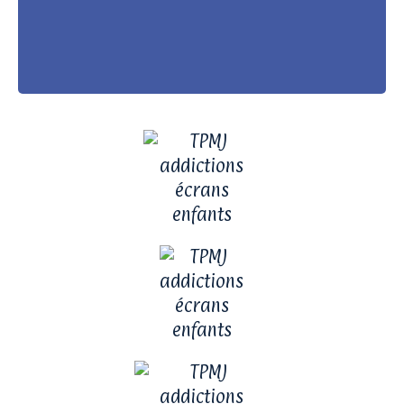
phobie, c’est quand quelque chose te fait très peur et
que ça te fait réagir fort. Par exemple, ton cœur bat
vite, tu transpires, tu trembles, tu as envie de fuir ou
tu te sens très stressé juste en y pensant, l’angoisse !